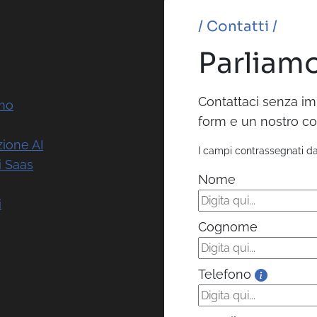
/ Contatti /
Parliamo
Contattaci senza im
amo
form e un nostro co
zione AI
I campi contrassegnati d
i Saas
Nome
i
Cognome
Telefono