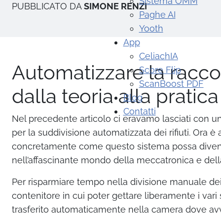
Sistema OMM
PUBBLICATO DA
SIMONE RENZI
Paghe AI
Yooth
App
CeliachIA
Automatizzare la raccol
Score Flip
ScanBoost PDF
dalla teoria alla prati
Blog
Contatti
Nel precedente articolo ci eravamo lasciati con un
per la suddivisione automatizzata dei rifiuti. Ora è 
concretamente come questo sistema possa divent
nell’affascinante mondo della meccatronica e dell
Per risparmiare tempo nella divisione manuale dei
contenitore in cui poter gettare liberamente i vari s
trasferito automaticamente nella camera dove avv