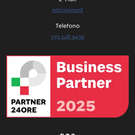
info@renor.it
Telefono
379 148 9430
RENOR & Partners S.r.l.