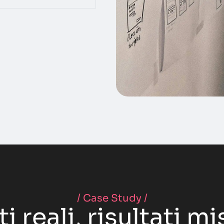
/ Case Study /
i reali, risultati mi