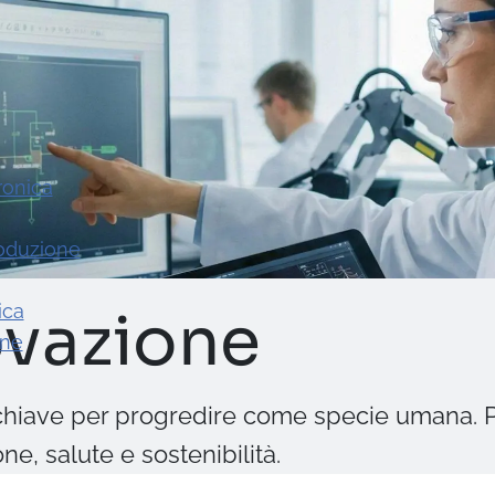
ronica
roduzione
ica
ovazione
one
a chiave per progredire come specie umana. 
e, salute e sostenibilità.