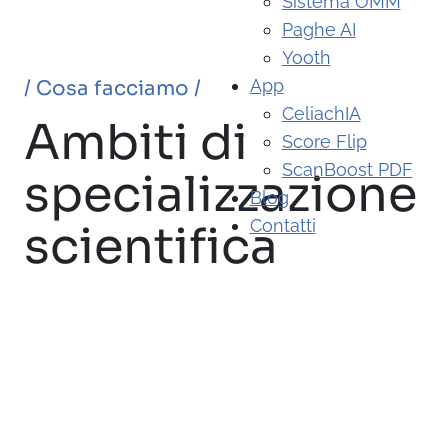
Sistema OMM
Paghe AI
Yooth
App
/ Cosa facciamo /
CeliachIA
Ambiti di
Score Flip
ScanBoost PDF
specializzazione
Blog
Contatti
scientifica