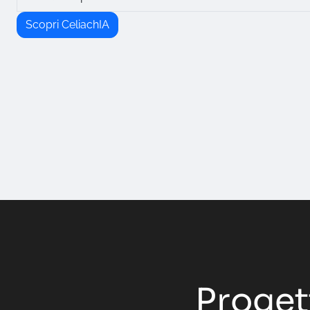
Scopri CeliachIA
Progett