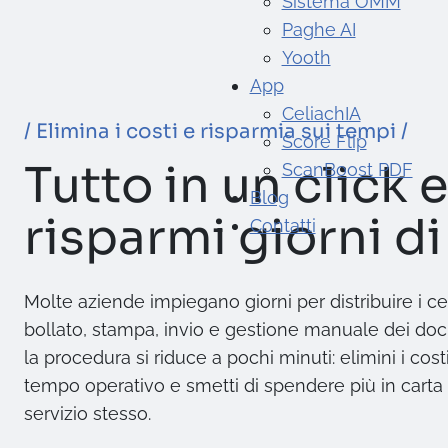
Sistema OMM
Paghe AI
Yooth
App
CeliachIA
/ Elimina i costi e risparmia sui tempi /
Score Flip
Tutto in un click e
ScanBoost PDF
Blog
risparmi giorni di
Contatti
Molte aziende impiegano giorni per distribuire i ced
bollato, stampa, invio e gestione manuale dei do
la procedura si riduce a pochi minuti: elimini i costi
tempo operativo e smetti di spendere più in carta
servizio stesso.