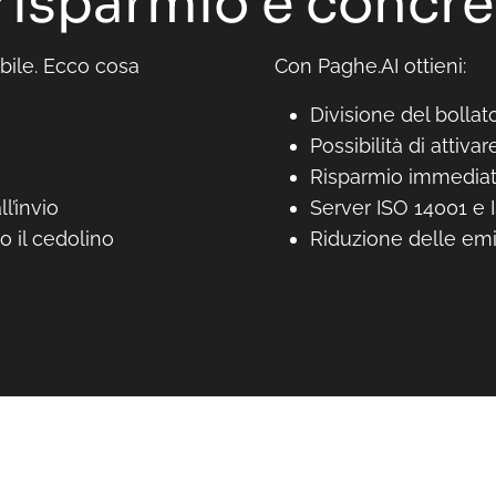
 risparmio è concr
bile. Ecco cosa
Con Paghe.AI ottieni:
Divisione del bollat
Possibilità di attiva
Risparmio immediato
l’invio
Server ISO 14001 e
o il cedolino
Riduzione delle emis