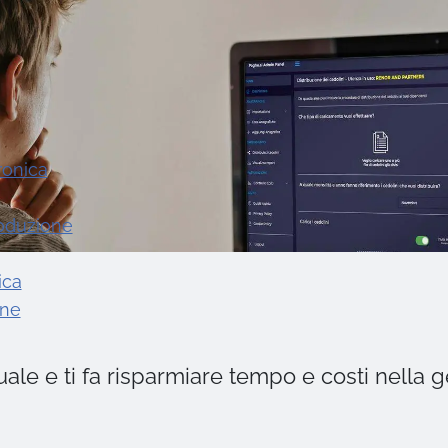
ronica
roduzione
ica
one
uale e ti fa risparmiare tempo e costi nella 