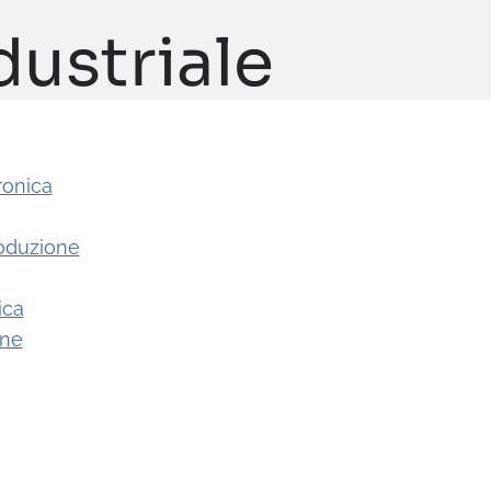
dustriale
ronica
roduzione
ica
one