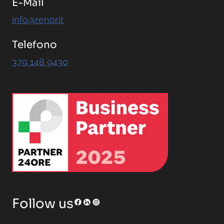
E-Mail
info@renor.it
Telefono
379 148 9430
RENOR & Partners S.r.l.
Follow us