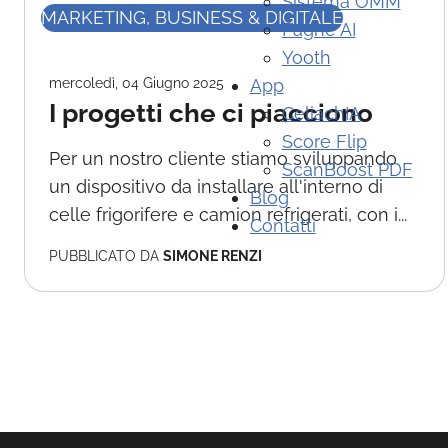
Sistema OMM
MARKETING, BUSINESS & DIGITALE
Paghe AI
Yooth
mercoledì, 04 Giugno 2025
App
I progetti che ci piacciono
CeliachIA
Score Flip
Per un nostro cliente stiamo sviluppando
ScanBoost PDF
un dispositivo da installare all'interno di
Blog
celle frigorifere e camion refrigerati, con i...
Contatti
PUBBLICATO DA
SIMONE RENZI