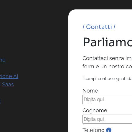
/ Contatti /
Parliamo
Contattaci senza im
amo
form e un nostro co
zione AI
I campi contrassegnati d
i Saas
Nome
i
Cognome
Telefono