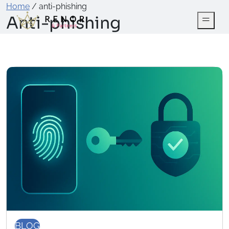
Home
/
anti-phishing
Anti-phishing
BLOG