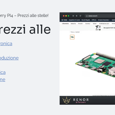
ry PI4 – Prezzi alle stelle!
ezzi alle
ronica
roduzione
ica
one