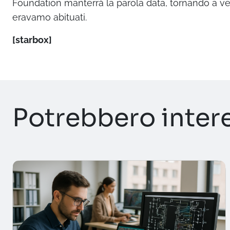
Foundation manterrà la parola data, tornando a vende
eravamo abituati.
[starbox]
Potrebbero inter