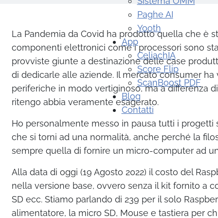
Sistema OMM
Paghe AI
Yooth
La Pandemia da Covid ha prodotto quella che è 
App
componenti elettronici come i processori sono stati
CeliachIA
provviste giunte a destinazione delle case produt
Score Flip
di dedicarle alle aziende. Il mercato consumer ha 
ScanBoost PDF
periferiche in modo vertiginoso, ma a differenza di
Blog
ritengo abbia veramente esagerato.
Contatti
Ho personalmente messo in pausa tutti i progetti s
che si torni ad una normalità, anche perché la fil
sempre quella di fornire un micro-computer ad u
Alla data di oggi (19 Agosto 2022) il costo del R
nella versione base, ovvero senza il kit fornito a 
SD ecc. Stiamo parlando di 239 per il solo Raspbe
alimentatore, la micro SD, Mouse e tastiera per chi