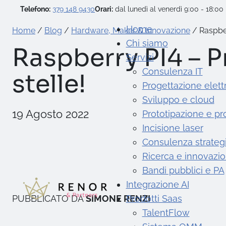
Telefono:
379 148 9430
Orari:
dal lunedì al venerdì 9:00 - 18:00
Home
Home
/
Blog
/
Hardware, Maker & Innovazione
/
Raspber
Chi siamo
Raspberry PI4 – Pr
Servizi
Consulenza IT
stelle!
Progettazione elett
Sviluppo e cloud
19 Agosto 2022
Prototipazione e p
Incisione laser
Consulenza strateg
Ricerca e innovazi
Bandi pubblici e PA
Integrazione AI
PUBBLICATO DA
SIMONE RENZI
Prodotti Saas
TalentFlow