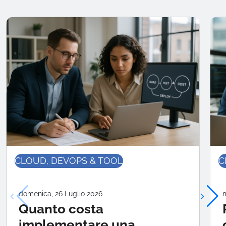
CLOUD, DEVOPS & TOOL
C
domenica, 26 Luglio 2026
m
Quanto costa
implementare una