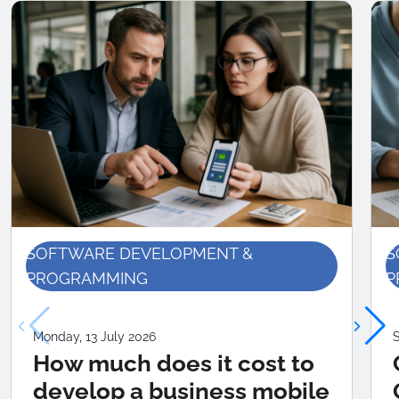
SOFTWARE DEVELOPMENT &
S
PROGRAMMING
P
Monday, 13 July 2026
S
How much does it cost to
develop a business mobile