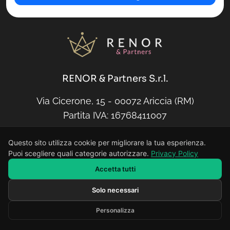
RENOR & Partners S.r.l.
Via Cicerone, 15 - 00072 Ariccia (RM)
Partita IVA: 16768411007
16768411007
Questo sito utilizza cookie per migliorare la tua esperienza.
REA: RM-1674420
Puoi scegliere quali categorie autorizzare.
Privacy Policy
Capitale sociale: € 10.000,00
Accetta tutti
Solo necessari
Scrivi il tuo messaggio...
E-Mail
Personalizza
Developed by RENOR & Partners -
https://renor.it
info@renor.it