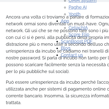
OMM System
Paghe AI
Yooth
Ancora una volta ci troviamo a parlare di formazion
App
network ormai sono diventati un must-have. Ognuno
CeliachIA
network. Gli usi che se ne possono fare sono i più di
Score Flip
con cui ci si è persi, alla pubblicità della propria
ScanBoost PDF
distrazione più o meno utile a secondo dell’uso c
Blog
un’esperienza da incubo se cadiamo nei tranelli 
Contact us
nostre password. Si parla di incubo non tanto per l’
possono scaricare facilmente senza la necessità
per lo più pubbliche sul social).
Può essere un’esperienza da incubo perché l’acc
utilizzata anche per sistemi di pagamento onlin
corrente bancario. Insomma, la sicurezza informa
trattata.