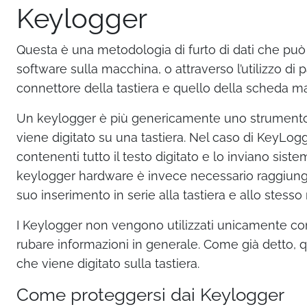
Keylogger
Questa è una metodologia di furto di dati che può e
software sulla macchina, o attraverso l’utilizzo di pa
connettore della tastiera e quello della scheda m
Un keylogger è più genericamente uno strumento c
viene digitato su una tastiera. Nel caso di KeyLogg
contenenti tutto il testo digitato e lo inviano sist
keylogger hardware è invece necessario raggiunger
suo inserimento in serie alla tastiera e allo stess
I Keylogger non vengono utilizzati unicamente con
rubare informazioni in generale. Come già detto, q
che viene digitato sulla tastiera.
Come proteggersi dai Keylogger