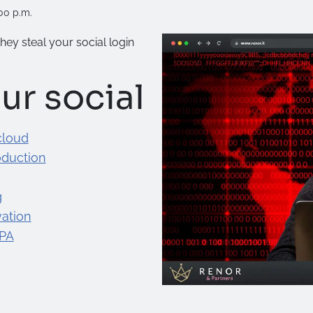
00 p.m.
hey steal your social login
ur social
cloud
oduction
g
ation
 PA