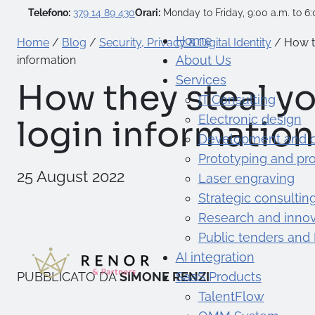
Telefono:
379 14 89 430
Orari:
Monday to Friday, 9:00 a.m. to 6:
Home
Home
/
Blog
/
Security, Privacy & Digital Identity
/
How t
About Us
information
Services
How they steal yo
IT Consulting
Electronic design
login information
Development and 
Prototyping and pr
25 August 2022
Laser engraving
Strategic consultin
Research and innov
Public tenders and
AI integration
PUBBLICATO DA
SIMONE RENZI
SaaS Products
TalentFlow